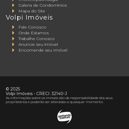
Galeria de Condomínios
Mapa do Site
Volpi Imóveis
Fale Conosco
Onde Estamos
Trabalhe Conosco
Anuncie seu imóvel
Encomende seu Imóvel
©
2025
Volpi Imóveis
- CRECI:
32140-J
As informações sobre os imóveis são de responsabilidade dos seus
proprietários e poderão ser alteradas a qualquer momento.