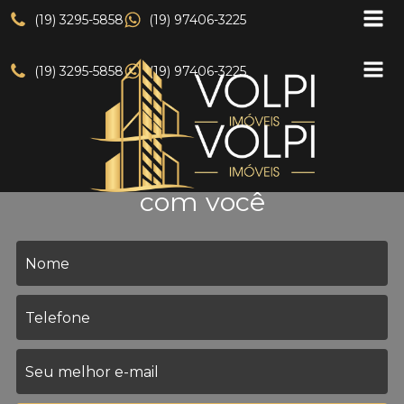
(19) 3295-5858
(19) 97406-3225
(19) 3295-5858
(19) 97406-3225
Nós entramos em contato
com você