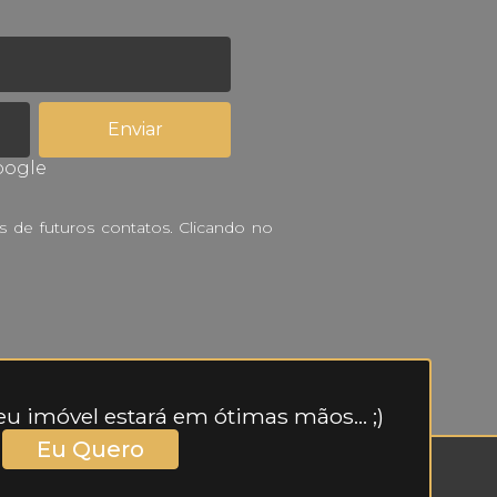
oogle
 de futuros contatos. Clicando no
u imóvel estará em ótimas mãos... ;)
Eu Quero