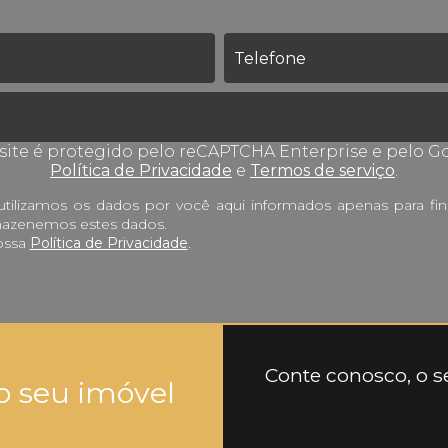
 site é protegido pelo reCAPTCHA Enterprise e pelo G
Política de Privacidade
e
Termos de serviço
.
tilizamos os dados por você aqui informados apenas para fins
rmazenemos estes dados.
ossa
Política de Privacidade
.
Conte conosco, o se
o seu imóvel