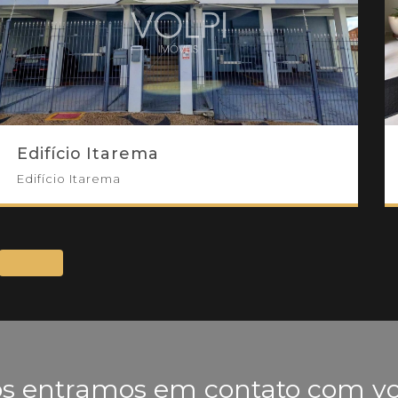
Edifício Itarema
Edifício Itarema
s entramos em contato com v